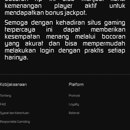
kemenangan player aktif untuk
mendapatkan bonus jackpot.
Semoga dengan kehadiran situs gaming
terpercaya ini dapat memberikan
kesempatan menang melalui bocoran
yang akurat dan bisa mempermudah
melakukan login dengan praktis setiap
harinya.
Kebijaksanaan
Platform
Tentang
Promosi
FAQ
Loyalty
Syarat dan Ketentuan
Referral
Responsible Gambling