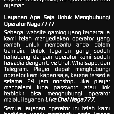
nyaman.
Layanan Apa Saja Untuk Menghubungi
Operator Naga777?
Sebagai website gaming yang terpercaya
kami telah menyediakan operator yang
ramah untuk membantu anda dalam
bermain. Untuk layanan yang sudah
terhubung dengan operator kami sudah
tersedia dengan Live Chat, Whatsapp, dan
Telegram. Player dapat menghubungi
operator kami kapan saja, karena tersedia
selama 24 jam nonstop. Jika player
mengalami lupa password atau link
terblokir bisa menghubungi operator
melalui layanan
Live Chat Naga777
.
Semua layanan operator ini telah kami