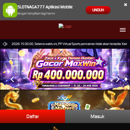
×
SLOTNAGA777 Aplikasi Mobile
UNDUH
Jangan tampilkan lagi hari ini
0-Sep-2026 15.00.00. Selama waktu ini, PP Virtual Sports permainan tidak akan tersedia. Kami
Daftar
Masuk