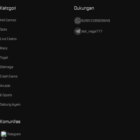
Kategori
Dukungan
Hot Games
6285338909949
Slots
slot_naga777
Live Casino
Race
Togel
Olahraga
Crash Game
Arcade
E-Sports
Sabung Ayam
Komunitas
Telegram