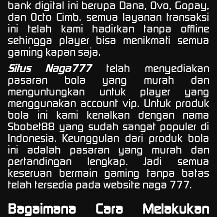
bank digital ini berupa Dana, Ovo, Gopay,
dan Octo Cimb. semua layanan transaksi
ini telah kami hadirkan tanpa offline
sehingga player bisa menikmati semua
gaming kapan saja.
Situs Naga777
telah menyediakan
pasaran bola yang murah dan
menguntungkan untuk player yang
menggunakan account vip. Untuk produk
bola ini kami kenalkan dengan nama
Sbobet88 yang sudah sangat populer di
Indonesia. Keunggulan dari produk bola
ini adalah pasaran yang murah dan
pertandingan lengkap. Jadi semua
keseruan bermain gaming tanpa batas
telah tersedia pada website naga 777.
Bagaimana Cara Melakukan