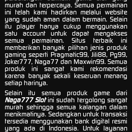
murah dan terpercaya. Semua permainan
ini telah kami hadirkan melalui website
yang sudah aman dalam bermain. Selain
itu player hanya cukup menggunakan
satu account untuk dapat mengakses
semua permainan. Situs terbaik ini
memberikan banyak pilihan jenis produk
gaming seperti Pragmatic99, Jili88, Pg99,
Joker777, Naga77 dan Maxwin99. Semua
produk ini sangat kami rekomendasi
karena banyak sekali keseruan menang
setiap harinya.
Selain itu semua produk game dari
Naga777 Slot
ini sudah tergolong sangat
murah sehingga semua kalangan dalam
menikmatinya. Sedangkan untuk transaksi
tersedia menggunakan bank digital resmi
yang ada di Indonesia. Untuk layanan