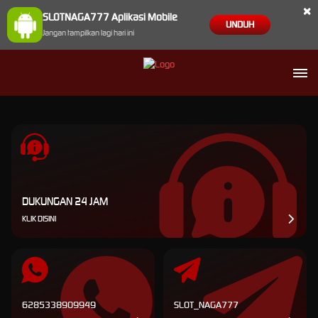
×
SLOTNAGA777 Aplikasi Mobile
UNDUH
Jangan tampilkan lagi hari ini
DUKUNGAN 24 JAM
KLIK DISINI
6285338909949
SLOT_NAGA777