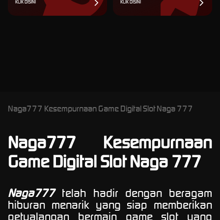
KLIK DISINI
KLIK DISINI
Naga777 Kesempurnaan Game Digital Slot Naga 777
Naga777 Kesempurnaan
Game Digital Slot Naga 777
Naga777
telah hadir dengan beragam
hiburan menarik yang siap memberikan
petualangan bermain game slot yang