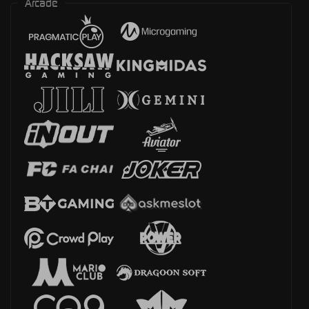
Arcade