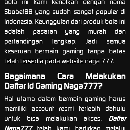
bola ini kami kenalkan dengan nama
Sbobet88 yang sudah sangat populer di
Indonesia. Keunggulan dari produk bola ini
adalah pasaran yang murah dan
pertandingan lengkap. Jadi semua
keseruan bermain gaming tanpa batas
telah tersedia pada website naga 777.
Bagaimana Cara Melakukan
Daftar Id Gaming Naga777?
Hal utama dalam bermain gaming harus
memiliki account resmi terlebih dahulu
untuk bisa melakukan akses.
Daftar
Naga777
telah kami hadirkan melalui