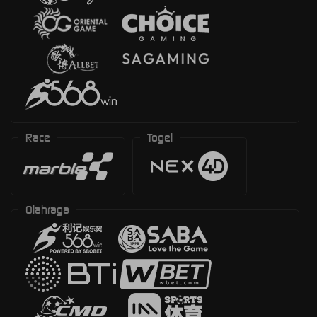
Race
Togel
Olahraga