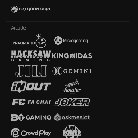
Arcade