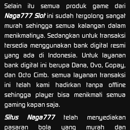
Selain itu semua produk game dari
Naga777 Slot
ini sudah tergolong sangat
murah sehingga semua kalangan dalam
menikmatinya. Sedangkan untuk transaksi
tersedia menggunakan bank digital resmi
yang ada di Indonesia. Untuk layanan
bank digital ini berupa Dana, Ovo, Gopay,
dan Octo Cimb. semua layanan transaksi
ini telah kami hadirkan tanpa offline
sehingga player bisa menikmati semua
gaming kapan saja.
Situs Naga777
telah menyediakan
pasaran bola yang murah dan