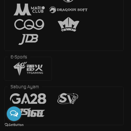
E-Sports
Sabung Ayam