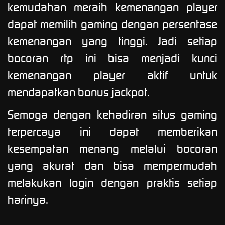
kemudahan meraih kemenangan player
dapat memilih gaming dengan persentase
kemenangan yang tinggi. Jadi setiap
bocoran rtp ini bisa menjadi kunci
kemenangan player aktif untuk
mendapatkan bonus jackpot.
Semoga dengan kehadiran situs gaming
terpercaya ini dapat memberikan
kesempatan menang melalui bocoran
yang akurat dan bisa mempermudah
melakukan login dengan praktis setiap
harinya.