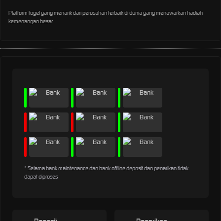
Platform togel yang menarik dari perusahan terbaik di dunia yang menawarkan hadiah
kemenangan besar
* Selama bank maintenance dan bank offline deposit dan penarikan tidak
dapat diproses