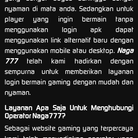
nyaman di mata anda. Sedangkan untuk
player yang ingin bermain tanpa
menggunakan login apk dapat
menggunakan link alternatif baru dengan
menggunakan mobile atau desktop.
Naga
777
telah kami hadirkan dengan
sempurna untuk memberikan layanan
login bermain gaming dengan mudah dan
nyaman.
Layanan Apa Saja Untuk Menghubungi
Operator Naga777?
Sebagai website gaming yang terpercaya