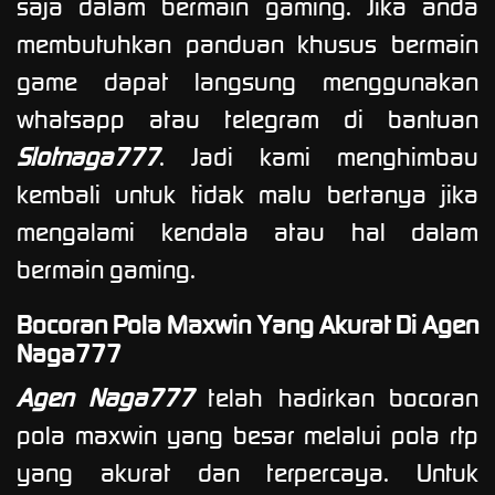
saja dalam bermain gaming. Jika anda
membutuhkan panduan khusus bermain
game dapat langsung menggunakan
whatsapp atau telegram di bantuan
Slotnaga777
. Jadi kami menghimbau
kembali untuk tidak malu bertanya jika
mengalami kendala atau hal dalam
bermain gaming.
Bocoran Pola Maxwin Yang Akurat Di Agen
Naga777
Agen Naga777
telah hadirkan bocoran
pola maxwin yang besar melalui pola rtp
yang akurat dan terpercaya. Untuk