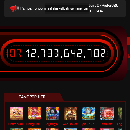
Jum, 07-Agt-2026
Pemberitahuan
kan tersedia. Kami memohon maaf atas ketidaknyamanan yang mungkin ditimbulkan.
Pemeliha
13.29.42
IDR
12,733,642,782
T
GAME POPULER
Gates of Olympus POP
Bang Gacor 1000
Goyang Gaib
Wild Bounty Showdown
Epic Ze Zeus
Koi Gate