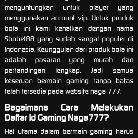
menguntungkan untuk player yang
menggunakan account vip. Untuk produk
bola ini kami kenalkan dengan nama
Sbobet88 yang sudah sangat populer di
Indonesia. Keunggulan dari produk bola ini
adalah pasaran yang murah dan
pertandingan lengkap. Jadi semua
keseruan bermain gaming tanpa batas
telah tersedia pada website naga 777.
Bagaimana Cara Melakukan
Daftar Id Gaming Naga777?
Hal utama dalam bermain gaming harus