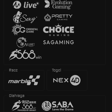
Race
Togel
Olahraga