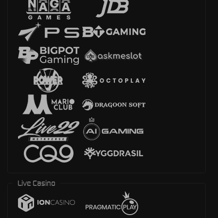
Live Casino