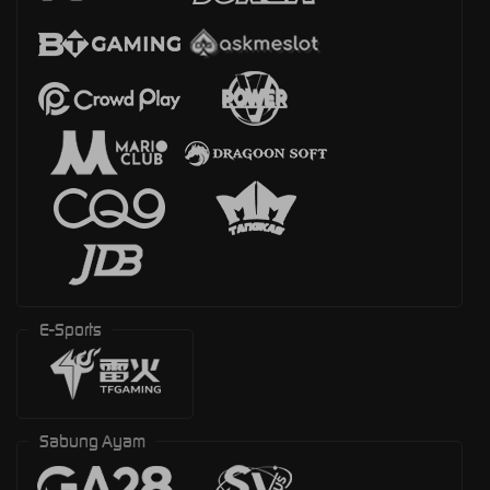
E-Sports
Sabung Ayam