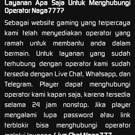
Layanan Apa Saja Untuk Menghubungi
Operator Naga777?
Sebagai website gaming yang terpercaya
kami telah menyediakan operator yang
ramah untuk membantu anda dalam
bermain. Untuk layanan yang sudah
terhubung dengan operator kami sudah
tersedia dengan Live Chat, Whatsapp, dan
Telegram. Player dapat menghubungi
operator kami kapan saja, karena tersedia
selama 24 jam nonstop. Jika player
mengalami lupa password atau link
terblokir bisa menghubungi operator