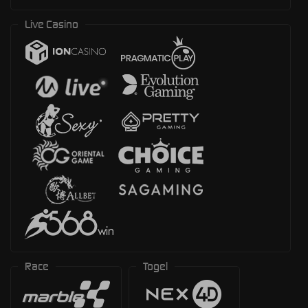
Live Casino
Race
Togel