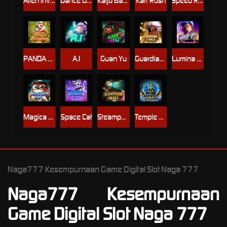
Alien Invasion
Dance Dance Dance
Kaiju Battle
Kart Rush
Speed Runner
PANDA BLESSING
A.I
Guan Yu
Guardian of Gold
Lumina Drift
Magica Owl
Space Cat
Steampunk Heist
Temple of Horus
Naga777 Kesempurnaan Game Digital Slot Naga 777
Naga777 Kesempurnaan
Game Digital Slot Naga 777