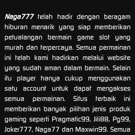
Naga777
telah hadir dengan beragam
hiburan menarik yang siap memberikan
petualangan bermain game slot yang
murah dan terpercaya. Semua permainan
ini telah kami hadirkan melalui website
yang sudah aman dalam bermain. Selain
itu player hanya cukup menggunakan
satu account untuk dapat mengakses
semua permainan. Situs terbaik ini
memberikan banyak pilihan jenis produk
gaming seperti Pragmatic99, Jili88, Pg99,
Joker777, Naga77 dan Maxwin99. Semua