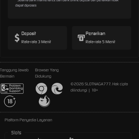
* Selama bank maintenance dan bank offline deposit dan penarikan tidak
dapat diproses
Deposit
Penarikan
Rata-rata 3 Menit
Rata-rata 5 Menit
Tanggung Jawab
Browser Yang
Bermain
Didukung
©2026 SLOTNAGA777. Hak cipta
dilindungi | 18+
Platform Penyedia Layanan
Slots