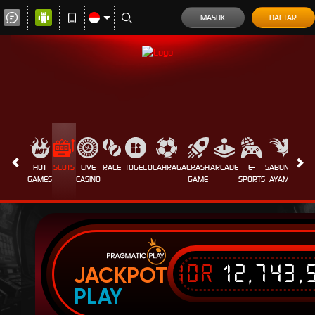
MASUK
DAFTAR
HOT
SLOTS
LIVE
RACE
TOGEL
OLAHRAGA
CRASH
ARCADE
E-
SABUNG
PROM
GAMES
CASINO
GAME
SPORTS
AYAM
IDR
12,743,
JACKPOT
PLAY