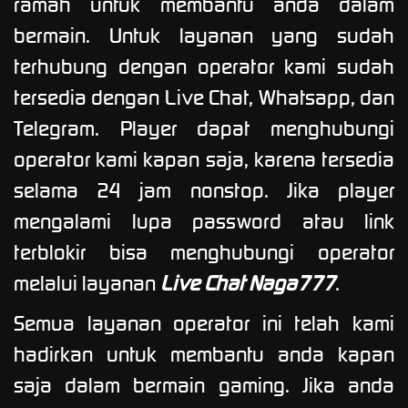
ramah untuk membantu anda dalam
bermain. Untuk layanan yang sudah
terhubung dengan operator kami sudah
tersedia dengan Live Chat, Whatsapp, dan
Telegram. Player dapat menghubungi
operator kami kapan saja, karena tersedia
selama 24 jam nonstop. Jika player
mengalami lupa password atau link
terblokir bisa menghubungi operator
melalui layanan
Live Chat Naga777
.
Semua layanan operator ini telah kami
hadirkan untuk membantu anda kapan
saja dalam bermain gaming. Jika anda