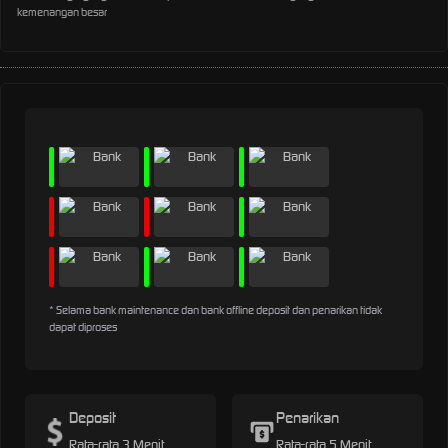
kemenangan besar
* Selama bank maintenance dan bank offline deposit dan penarikan tidak
dapat diproses
Deposit
Penarikan
Rata-rata 3 Menit
Rata-rata 5 Menit