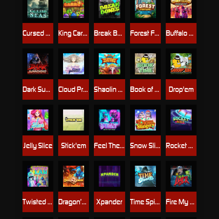
Cursed Seas
King Carrot
Break Bones
Forest Fortune
Buffalo Stack'n'Sync
Dark Summoning
Cloud Princess
Shaolin Master
Book of Time
Drop'em
Jelly Slice
Stick'em
Feel The Beat
Snow Slingers
Rocket Reels
Twisted Lab
Dragon’s Domain
Xpander
Time Spinners
Fire My Laser