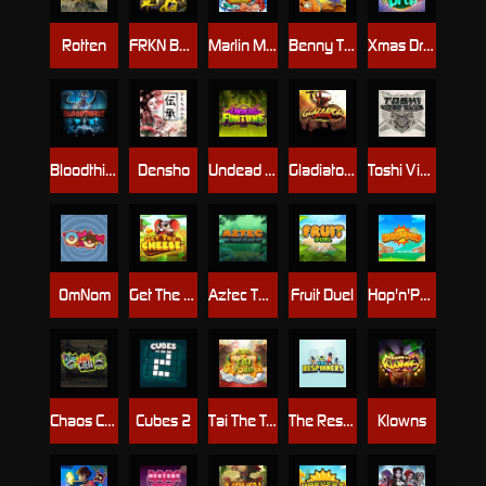
Rotten
FRKN Bananas
Marlin Master
Benny The Beer
Xmas Drop
Bloodthirst
Densho
Undead Fortune
Gladiator Legends
Toshi Video Club
OmNom
Get The Cheese
Aztec Twist
Fruit Duel
Hop'n'Pop
Chaos Crew
Cubes 2
Tai The Toad
The Respinners
Klowns