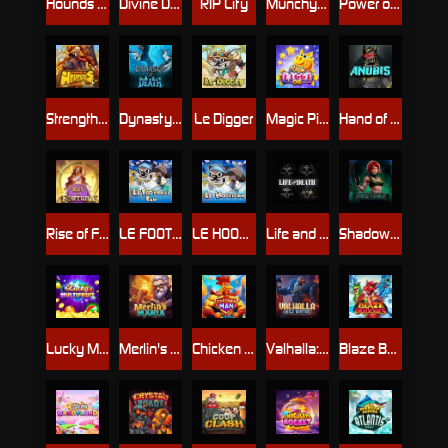
Hounds Of Hell
Divine Drop
RIP City
Munchy Milo
Power of 10
Strength Of Hercules
Dynasty of Death
Le Digger
Magic Piggy OG
Hand of Anubis
Rise of Fortuna
LE FOOTBALL FAN
LE HOOLIGAN
Life and Death
Shadow Treasure
Lucky Multifruit
Merlin's Mania
Chicken Man
Valhalla: Wild Winter
Blaze Buddies