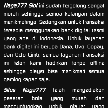
Naga777 Slot
ini sudah tergolong sangat
murah sehingga semua kalangan dalam
menikmatinya. Sedangkan untuk transaksi
tersedia menggunakan bank digital resmi
yang ada di Indonesia. Untuk layanan
bank digital ini berupa Dana, Ovo, Gopay,
dan Octo Cimb. semua layanan transaksi
ini telah kami hadirkan tanpa offline
sehingga player bisa menikmati semua
gaming kapan saja.
Situs Naga777
telah menyediakan
pasaran bola yang murah dan
menguntungkan untuk player yang