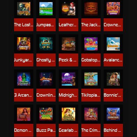
The Lost Book of Mummy’s Curse
Jumpasaurs
Leatherheads
The Jack & Rose
Crowned Corners
Junkyard Kings 2
Ghostly Hallows
Peek & Pounce
Gobstopper Grind
Avalanche
3 Arcane Cauldrons
Crownlings Clusters
Midnight Mirage
Tikitopia BoosterBelt
Bonnie's Buccaneers
Demon Queen
Buzz Patrol
Gearlab Genius
The Crime File
Behind Bars: Masterplan