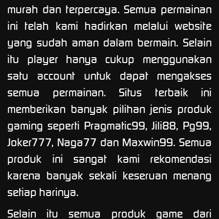
murah dan terpercaya. Semua permainan
ini telah kami hadirkan melalui website
yang sudah aman dalam bermain. Selain
itu player hanya cukup menggunakan
satu account untuk dapat mengakses
semua permainan. Situs terbaik ini
memberikan banyak pilihan jenis produk
gaming seperti Pragmatic99, Jili88, Pg99,
Joker777, Naga77 dan Maxwin99. Semua
produk ini sangat kami rekomendasi
karena banyak sekali keseruan menang
setiap harinya.
Selain itu semua produk game dari