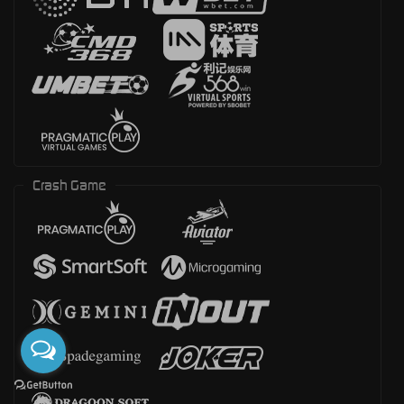
Crash Game