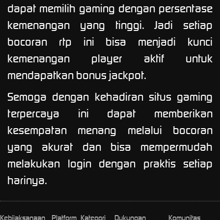
dapat memilih gaming dengan persentase
kemenangan yang tinggi. Jadi setiap
bocoran rtp ini bisa menjadi kunci
kemenangan player aktif untuk
mendapatkan bonus jackpot.
Semoga dengan kehadiran situs gaming
terpercaya ini dapat memberikan
kesempatan menang melalui bocoran
yang akurat dan bisa mempermudah
melakukan login dengan praktis setiap
harinya.
Kebijaksanaan
Platform
Kategori
Dukungan
Komunitas