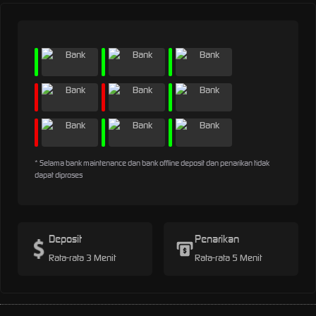
* Selama bank maintenance dan bank offline deposit dan penarikan tidak
dapat diproses
Deposit
Penarikan
Rata-rata 3 Menit
Rata-rata 5 Menit