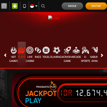
MASUK
DAFTAR
HOT
SLOTS
LIVE
RACE
TOGEL
OLAHRAGA
CRASH
ARCADE
E-
SABUNG
PROM
GAMES
CASINO
GAME
SPORTS
AYAM
IDR
12,674,
JACKPOT
PLAY