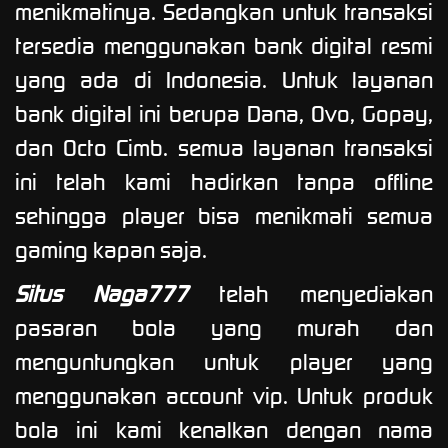
menikmatinya. Sedangkan untuk transaksi
tersedia menggunakan bank digital resmi
yang ada di Indonesia. Untuk layanan
bank digital ini berupa Dana, Ovo, Gopay,
dan Octo Cimb. semua layanan transaksi
ini telah kami hadirkan tanpa offline
sehingga player bisa menikmati semua
gaming kapan saja.
Situs Naga777
telah menyediakan
pasaran bola yang murah dan
menguntungkan untuk player yang
menggunakan account vip. Untuk produk
bola ini kami kenalkan dengan nama