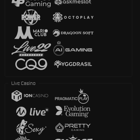
Live Casino