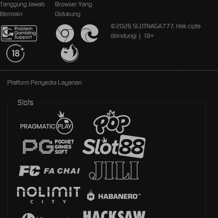
Tanggung Jawab
Browser Yang
Bermain
Didukung
©2026 SLOTNAGA777. Hak cipta
dilindungi | 18+
Platform Penyedia Layanan
Slots