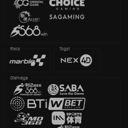
Race
Togel
Olahraga